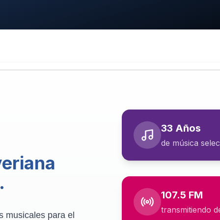
33 Años
de música selec
veriana
.
107.5 FM
transmitiendo d
s musicales para el