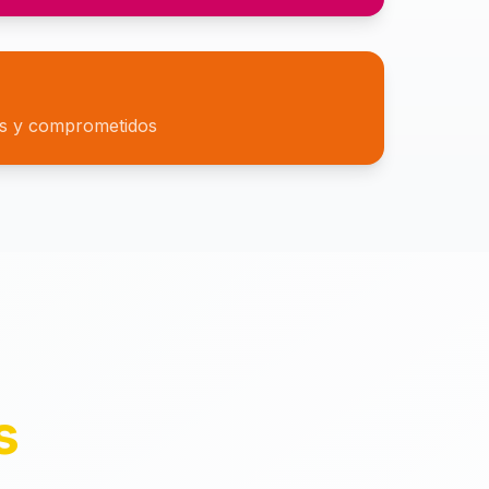
es y comprometidos
s