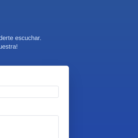
derte escuchar.
uestra!